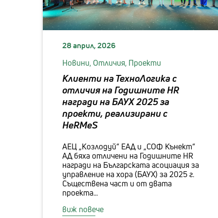
28 април, 2026
Новини,
Отличия,
Проекти
Клиенти на ТехноЛогика с
отличия на Годишните HR
награди на БАУХ 2025 за
проекти, реализирани с
HeRMeS
АЕЦ „Козлодуй“ ЕАД и „СОФ Кънект“
АД бяха отличени на Годишните HR
награди на Българската асоциация за
управление на хора (БАУХ) за 2025 г.
Съществена част и от двата
проекта...
виж повече