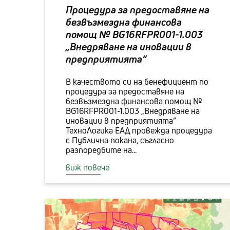
Процедура за предоставяне на
безвъзмездна финансова
помощ № BG16RFPR001-1.003
„Внедряване на иновации в
предприятията“
В качеството си на бенефициент по
процедура за предоставяне на
безвъзмездна финансова помощ №
BG16RFPR001-1.003 „Внедряване на
иновации в предприятията“
ТехноЛогика ЕАД провежда процедура
с Публична покана, съгласно
разпоредбите на...
виж повече