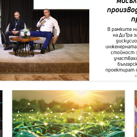
мисъл
Своб
произво
Стаж
п
Пар
В рамките н
на ДиТра 
Кли
дискусио
инженерната 
Кон
стойност з
участвах
българс
проектират 
–