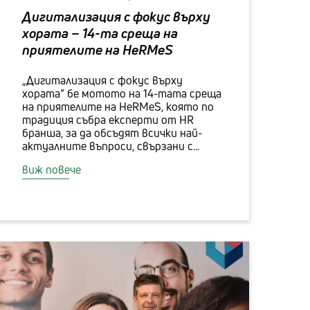
Дигитализация с фокус върху
хората – 14-та среща на
приятелите на HeRMeS
„Дигитализация с фокус върху
хората“ бе мотото на 14-тата среща
на приятелите на HeRMeS, която по
традиция събра експерти от HR
бранша, за да обсъдят всички най-
актуалните въпроси, свързани с...
виж повече