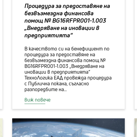
Процедура за предоставяне на
безвъзмездна финансова
помощ № BG16RFPR001-1.003
„Внедряване на иновации в
предприятията“
В качеството си на бенефициент по
процедура за предоставяне на
безвъзмездна финансова помощ №
BG16RFPR001-1.003 „Внедряване на
иновации в предприятията“
ТехноЛогика ЕАД провежда процедура
с Публична покана, съгласно
разпоредбите на...
виж повече