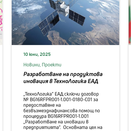
10 юни, 2025
Новини,
Проекти
Разработване на продуктова
иновация в ТехноЛогика ЕАД
„ТехноЛогика“ ЕАД сключи договор
№ BG16RFPR001-1.001-0180-C01 за
предоставяне на
безвъзмезднафинансова помощ по
процедура BG16RFPR001-1.001
„Разработване на иновации в
предприятията“. Основната цел на