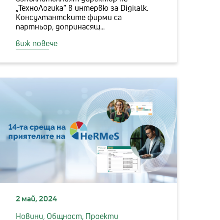
„ТехноЛогика“ в интервю за Digitalk.
Консултантските фирми са
партньор, допринасящ...
виж повече
2 май, 2024
Новини,
Общност,
Проекти