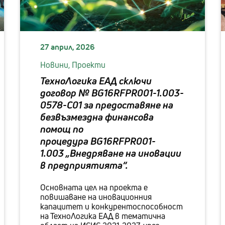
27 април, 2026
Новини,
Проекти
ТехноЛогика ЕАД сключи
договор № BG16RFPR001-1.003-
0578-C01 за предоставяне на
безвъзмездна финансова
помощ по
процедура BG16RFPR001-
1.003 „Внедряване на иновации
в предприятията“.
Основната цел на проекта е
повишаване на иновационния
капацитет и конкурентоспособност
на ТехноЛогика ЕАД в тематична