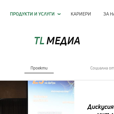
ПРОДУКТИ И УСЛУГИ
КАРИЕРИ
ЗА Н
TL
МЕДИА
Отр
Фина
Публ
Проекти
Социална о
Теле
Про
Рите
TL М
Дискусия
Кари