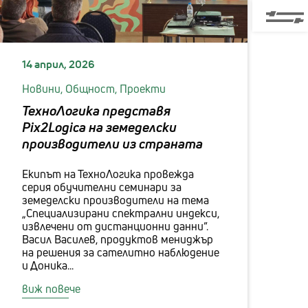
14 април, 2026
Новини,
Общност,
Проекти
ТехноЛогика представя
Pix2Logica на земеделски
производители из страната
Екипът на ТехноЛогика провежда
серия обучителни семинари за
земеделски производители на тема
„Специализирани спектрални индекси,
извлечени от дистанционни данни“.
Васил Василев, продуктов мениджър
на решения за сателитно наблюдение
и Доника...
виж повече