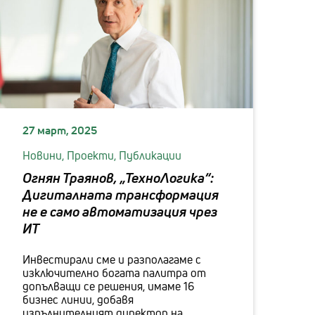
27 март, 2025
Новини,
Проекти,
Публикации
Огнян Траянов, „ТехноЛогика“:
Дигиталната трансформация
не е само автоматизация чрез
ИТ
Инвестирали сме и разполагаме с
изключително богата палитра от
допълващи се решения, имаме 16
бизнес линии, добавя
изпълнителният директор на