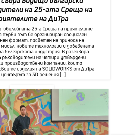
 събра водещи български
одни позиции
дители на 25-aта Среща на
антска програма
риятелите на ДиТра
тньори
а юбилейната 25-а Среща на приятелите
за първи път бе организиран специален
енти
нен формат, посветен на приноса на
мисъл, новите технологии и добавената
такти
а българската индустрия. В разговора
а ръководители на четири утвърдени
ки производствени компании, които
своите изделия на SOLIDWORKS от ДиТра
 центърът за 3D решения […]
НАУЧИ ПОВЕЧЕ