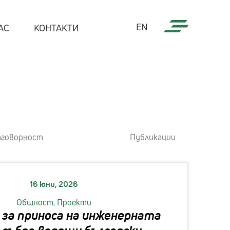
EN
АС
КОНТАКТИ
асли
нсов сектор
ичен сектор
тговорност
Публикации
комуникации и ютилити
мишленост
йл компании
16 юни, 2026
Общност,
Проекти
едиa
 за приноса на инженерната
ери