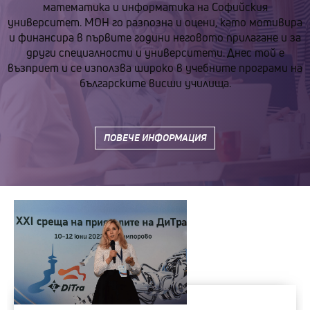
математика и информатика на Софийския
университет. МОН го разпозна и оцени, като мотивира
и финансира в първите години неговото прилагане и за
други специалности и университети. Днес той е
възприет и се използва широко в учебните програми на
българските висши училища.
ПОВЕЧЕ ИНФОРМАЦИЯ