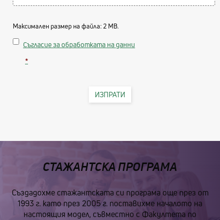
Максимален размер на файла: 2 MB.
Consent
Съгласие за обработката на данни
*
ИЗПРАТИ
СТАЖАНТСКА ПРОГРАМА
Създадохме стажантската си програма още през от
1993 г. като през 2005 г. поставихме началото на
настоящия модел, съвместно с Факултета по