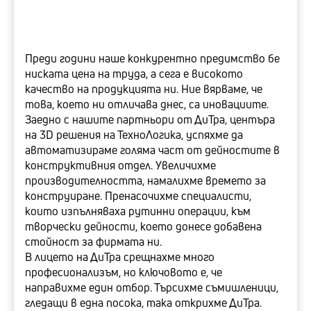
Преди години наше конкурентно предимство бе
Благодаря на „ТехноЛогика“ за работата по
Благодарим на вас, създателите на Централния
ниската цена на труда, а сега е високото
Централизираната автоматизирана
регистър на особените залози, които през
качество на продукцията ни. Ние вярваме, че
информационна система „Съдебен статус“.
изминалите 25 години бяхте отдадени на
това, което ни отличава днес, са иновациите.
Хората от екипа бяха изключително отзивчиви
общата ни кауза и сега, въпреки всички
Заедно с нашите партньори от ДиТра, центъра
и отговаряха на всички нови изисквания, които
трудности, продължавате да сте до нас. Вие
на 3D решения на ТехноЛогика, успяхме да
поставяхме, дори да не бяха в първоначалното
сте нашата надеждна ИТ подкрепа и имате
автоматизираме голяма част от дейностите в
задание.
специално място в сърцата ни.
конструктивния отдел. Увеличихме
производителността, намалихме времето за
конструиране. Пренасочихме специалисти,
–
–
Михаил Алексов
Наташа Босева
които изпълняваха рутинни операции, към
Директор, Централен регистър на особените залози
Председател на Районния съд – Перник
творчески дейности, което донесе добавена
стойност за фирмата ни.
В лицето на ДиТра срещнахме много
професионализъм, но ключовото е, че
направихме един отбор. Търсихме съмишленици,
гледащи в една посока, така открихме ДиТра.