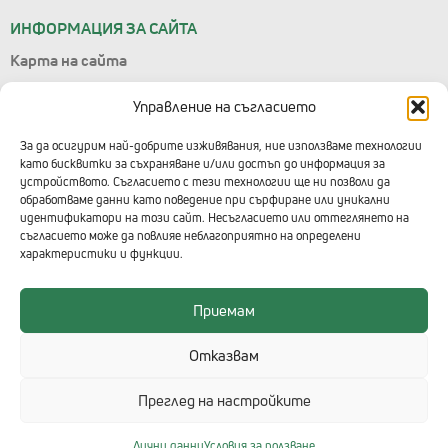
ИНФОРМАЦИЯ ЗА САЙТА
Карта на сайта
Лични данни
Управление на съгласието
Условия за ползване
Управление на съгласието
За да осигурим най-добрите изживявания, ние използваме технологии
като бисквитки за съхраняване и/или достъп до информация за
Правила за подаване на сигнали
устройството. Съгласието с тези технологии ще ни позволи да
обработваме данни като поведение при сърфиране или уникални
КОНТАКТИ С ТЕХНОЛОГИКА
идентификатори на този сайт. Несъгласието или оттеглянето на
съгласието може да повлияе неблагоприятно на определени
Централен офис
характеристики и функции.
+359 2 91 912
Приемам
Център за 3D решения - ДиТра
+359 2 91 912 в. 777
Отказвам
Преглед на настройките
Лични данни
Условия за ползване