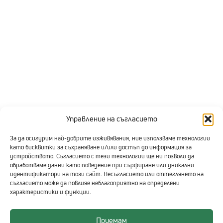
Управление на съгласието
За да осигурим най-добрите изживявания, ние използваме технологии
като бисквитки за съхраняване и/или достъп до информация за
устройството. Съгласието с тези технологии ще ни позволи да
обработваме данни като поведение при сърфиране или уникални
идентификатори на този сайт. Несъгласието или оттеглянето на
съгласието може да повлияе неблагоприятно на определени
характеристики и функции.
Приемам