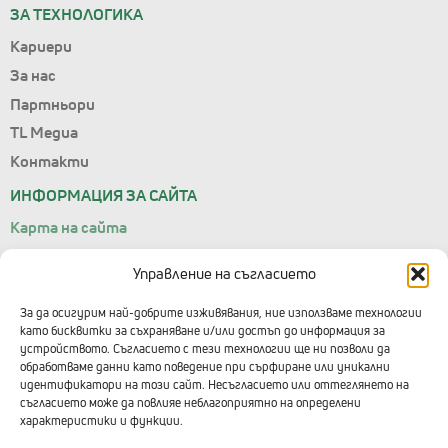
ЗА ТЕХНОЛОГИКА
Кариери
За нас
Партньори
TL Медиа
Контакти
ИНФОРМАЦИЯ ЗА САЙТА
Карта на сайта
Лични данни
Управление на съгласието
Условия за ползване
Управление на съгласието
За да осигурим най-добрите изживявания, ние използваме технологии
като бисквитки за съхраняване и/или достъп до информация за
Правила за подаване на сигнали
устройството. Съгласието с тези технологии ще ни позволи да
обработваме данни като поведение при сърфиране или уникални
КОНТАКТИ С ТЕХНОЛОГИКА
идентификатори на този сайт. Несъгласието или оттеглянето на
съгласието може да повлияе неблагоприятно на определени
Централен офис
характеристики и функции.
+359 2 91 912