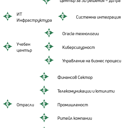
Център за 3D решения – ДиТра
ИТ
Системна интеграция
Инфраструктура
Oracle технологии
Учебен
Киберсигурност
център
Управление на бизнес процеси
Финансов Сектор
Телекомуникации и ютилити
Отрасли
Промишленост
Ритейл компании