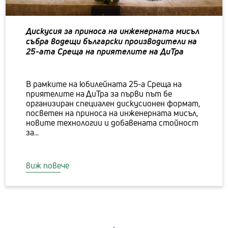
Дискусия за приноса на инженерната мисъл
събра водещи български производители на
25-aта Среща на приятелите на ДиТра
В рамките на юбилейната 25-а Среща на
приятелите на ДиТра за първи път бе
организиран специален дискусионен формат,
посветен на приноса на инженерната мисъл,
новите технологии и добавената стойност
за...
виж повече