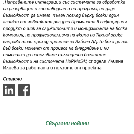
„Направените интеграции със системата за обработка
на резервации и счетоводната ни програма, ни даде
възможност да имаме пълен поглед върху всеки един
аспект от човешките ресурси.Промяната в софтуерния
продукт е шок за служителите и мениджмънта на всяка
компания, но професионализма на екипа на ТехноЛогика
направи този преход приятен за Албена АД. Те бяха до нас
във всеки момент от процеса на внедряване и ни
помогнаха да използваме пълноценно богатите
възможности на системата HeRMeS
®.”
,
споделя Илияна
Илиева за работата и ползите от проекта.
Сподели
Свързани новини