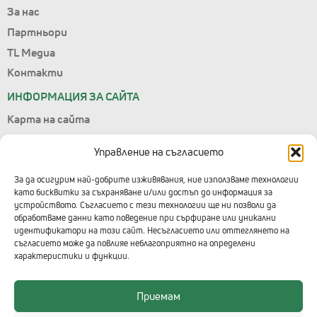
За нас
Партньори
TL Медиа
Контакти
ИНФОРМАЦИЯ ЗА САЙТА
Карта на сайта
Лични данни
Управление на съгласието
Условия за ползване
Управление на съгласието
За да осигурим най-добрите изживявания, ние използваме технологии
като бисквитки за съхраняване и/или достъп до информация за
Правила за подаване на сигнали
устройството. Съгласието с тези технологии ще ни позволи да
обработваме данни като поведение при сърфиране или уникални
КОНТАКТИ С ТЕХНОЛОГИКА
идентификатори на този сайт. Несъгласието или оттеглянето на
съгласието може да повлияе неблагоприятно на определени
Централен офис
характеристики и функции.
+359 2 91 912
Приемам
Център за 3D решения - ДиТра