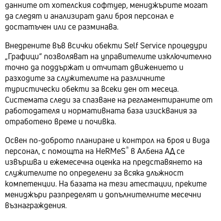
данните от хотелския софтуер, мениджърите могат
да следят и анализират дали броя персонал е
достатъчен или се разминава.
Внедрените във всички обекти Self Service процедури
„Графици“ позволяват на управителите изключително
точно да поддържат и отчитат движението и
разходите за служителите на различните
туристически обекти за всеки ден от месеца.
Системата следи за спазване на регламентираните от
работодателя и нормативната база изисквания за
отработено време и почивка.
Освен по-доброто планиране и контрол на броя и вида
®
персонал, с помощта на HeRMeS
в Албена АД се
извършва и ежемесечна оценка на представянето на
служителите по определени за всяка длъжност
компетенции. На базата на тези атестации, преките
мениджъри разпределят и допълнителните месечни
възнаграждения.