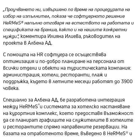
„Проучването ни, извършено по време на процедурата на
избор на изпълнител, показа че софтуерното решение
HeRMeS® напълно отговаря на естеството на работата и
спецификата на бранша, както и на нашите конкретни
нужди
.”,
коментира Илияна Илиева, ръководител на
проекта в Албена АД.
С помощта на HR софтуера се осъществява
оптимизация и по-добро планиране на персонала от
всички отдели и обекти на туристическата компания:
администрация, хотели, ресторанти, плаж и
поддръжка, където в летните месеци работят до 3900
човека.
Специално за Албена АД, бе разработена интеграция
®
между HeRMeS
и системата за хотелско настаняване
на курортния комплекс, което предоставя възможност
да се планират графиците на служителите в хотелите
и ресторантите спрямо направените резервации. На
базата на отработеното време, въведено в HeRMeS® и