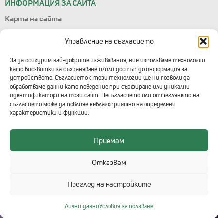
ИНФОРМАЦИЯ ЗА САЙТА
Карта на сайта
Лични данни
Управление на съгласието
Условия за ползване
Управление на съгласието
За да осигурим най-добрите изживявания, ние използваме технологии
като бисквитки за съхраняване и/или достъп до информация за
Правила за подаване на сигнали
устройството. Съгласието с тези технологии ще ни позволи да
обработваме данни като поведение при сърфиране или уникални
КОНТАКТИ С ТЕХНОЛОГИКА
идентификатори на този сайт. Несъгласието или оттеглянето на
съгласието може да повлияе неблагоприятно на определени
Централен офис
характеристики и функции.
+359 2 91 912
Приемам
Център за 3D решения - ДиТра
+359 2 91 912 в. 777
Отказвам
Преглед на настройките
Лични данни
Условия за ползване