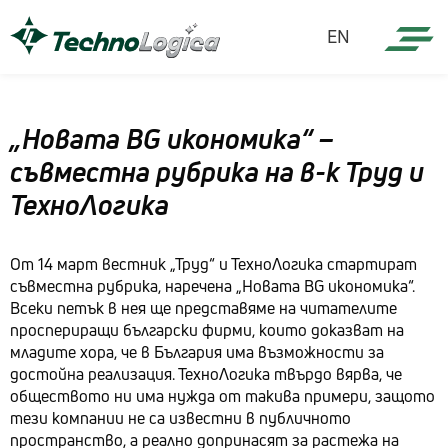
EN
„Новата BG икономика“ –
съвместна рубрика на в-к Труд и
ТехноЛогика
От 14 март вестник „Труд“ и ТехноЛогика стартират
съвместна рубрика, наречена „Новата BG икономика“.
Всеки петък в нея ще представяме на читателите
проспериращи български фирми, които доказват на
младите хора, че в България има възможности за
достойна реализация. ТехноЛогика твърдо вярва, че
обществото ни има нужда от такива примери, защото
тези компании не са известни в публичното
пространство, а реално допринасят за растежа на