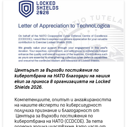
Центърът за върхови постижения по
киберотбрана на НАТО благодари на нашия
екип за приноса в организацията на Locked
Shields 2026.
Компетенциите, опитът и ангажираността
на нашите експерти по киберсигурност
получиха признание и благодарност от
Центъра за върхови постижения по
киберотбрана на НАТО (CCDCOE). За пета
поредна година участвахме, като част от...