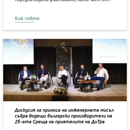
виж повече
Дискусия за приноса на инженерната мисъл
събра водещи български производители на
25-aта Среща на приятелите на ДиТра