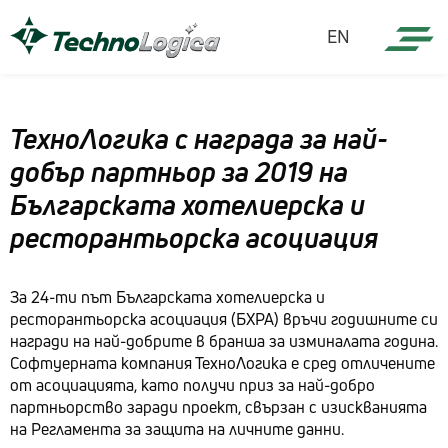
EN
ТехноЛогика с награда за най-
добър партньор за 2019 на
Българската хотелиерска и
ресторантьорска асоциация
За 24-ти път Българската хотелиерска и
ресторантьорска асоциация (БХРА) връчи годишните си
награди на най-добрите в бранша за изминалата година.
Софтуерната компания ТехноЛогика е сред отличените
от асоциацията, като получи приз за най-добро
партньорство заради проект, свързан с изискванията
на Регламента за защита на личните данни.