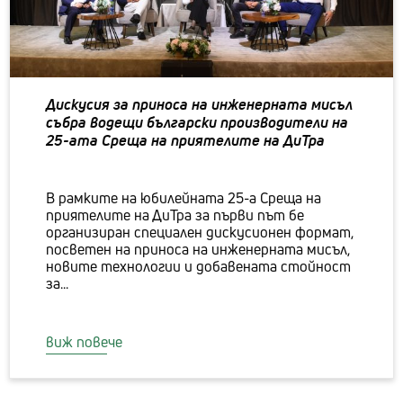
Дискусия за приноса на инженерната мисъл
събра водещи български производители на
25-aта Среща на приятелите на ДиТра
В рамките на юбилейната 25-а Среща на
приятелите на ДиТра за първи път бе
организиран специален дискусионен формат,
посветен на приноса на инженерната мисъл,
новите технологии и добавената стойност
за...
виж повече