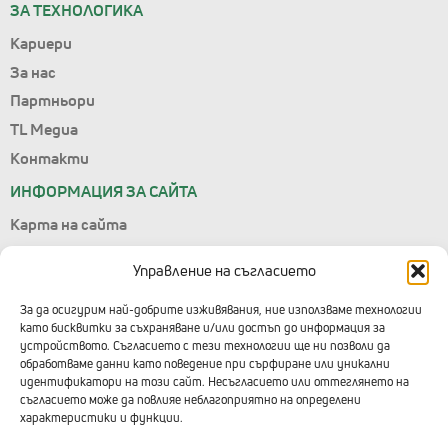
ЗА ТЕХНОЛОГИКА
Кариери
За нас
Партньори
TL Медиа
Контакти
ИНФОРМАЦИЯ ЗА САЙТА
Карта на сайта
Лични данни
Управление на съгласието
Условия за ползване
Управление на съгласието
За да осигурим най-добрите изживявания, ние използваме технологии
като бисквитки за съхраняване и/или достъп до информация за
Правила за подаване на сигнали
устройството. Съгласието с тези технологии ще ни позволи да
обработваме данни като поведение при сърфиране или уникални
КОНТАКТИ С ТЕХНОЛОГИКА
идентификатори на този сайт. Несъгласието или оттеглянето на
съгласието може да повлияе неблагоприятно на определени
Централен офис
характеристики и функции.
+359 2 91 912