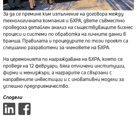
За да се премине към изпълнение на договора между
технологичната компания и БХРА, двете съвместно
проведоха детайлен анализ на съществуващите бизнес
процеси и системи по обработка на личните данни в
бранша. Правилата и процедурите по този проект са
специално разработени за членовете на БХРА.
На церемонията по награждаване на БХРА, която се
проведе на 12 февруари, бяха отличени институции,
фирми и мениджъри, а наградите са свързани с
направените инвестиции и с иновативни модели за
успешно предприемачество.
Сподели