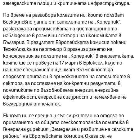
земеделските площи и критичната инфраструктура.
По време на разговора колегите ни, които ползват
всекидневно данни от сателитите на „Коперник“,
разказаха за предимствата на дистанционното
наблюдение в различни сектори на икономиката в
България. В резултат Европейската комисия покани
ТехноЛогика за партньор в организирането на
конференция за ползите на „Коперник“ в енергетиката,
която ще се проведе на 17 март в Брюксел, където
нашите специалисти ще имат възможност да
споделят опита си в приложението на сателитите в
сектора, за постигане на конкретни резултати в
политиките по възобновяема енергия, енергийна
ефективност, енергийна сигурност и намаляване на
въглеродния отпечатък.
Екипът ни се срещна и със служители на отдела по
прилагането на общата селскостопанска политика в
Генерална дирекция „Земеделие и развитие на селските
райони“ на Европейската комисия. Оказа се, че