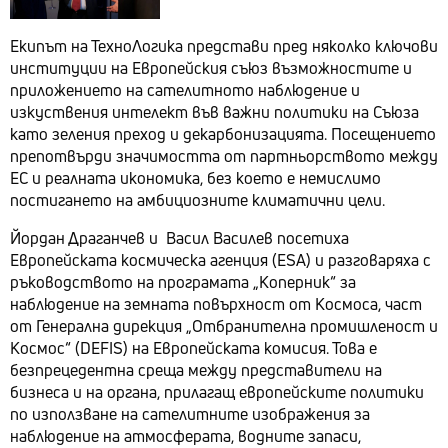
Екипът на ТехноЛогика представи пред няколко ключови
институции на Европейския съюз възможностите и
приложението на сателитното наблюдение и
изкуствения интелект във важни политики на Съюза
като зеления преход и декарбонизацията. Посещението
препотвърди значимостта от партньорството между
ЕС и реалната икономика, без което е немислимо
постигането на амбициозните климатични цели.
Йордан Драганчев и Васил Василев посетиха
Европейската космическа агенция (ESA) и разговаряха с
ръководството на програмата „Коперник“ за
наблюдение на земната повърхност от Космоса, част
от Генерална дирекция „Отбранителна промишленост и
Космос“ (DEFIS) на Европейската комисия. Това е
безпрецедентна среща между представители на
бизнеса и на органа, прилагащ европейските политики
по използване на сателитните изображения за
наблюдение на атмосферата, водните запаси,