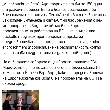
„Лисабонски съвет“. Аудиторията от близо 150 души
от различни обществени и бизнес организации бе
впечатлена от опита на ТехноЛогика в използването на
изкуствен интелект и сателитни изображения с цел
мониторинг на водните обеми в язовирите,
прогнозиране на работата на ВЕЦ и физическите
рискове пред електропреносната мрежа за
предотвратяване на инциденти от т.нар. vegetation
encroachment (прорастване на растителност, която
застрашава сигурността на далекопроводите).
На събитието говориха още евродепутатите Ева
Майдел, по чиято покана се включи и българската ИТ
компания, и Йорген Варнборн, както и представители
на Европейската комисия и на програмата на ООН за
околна среда.