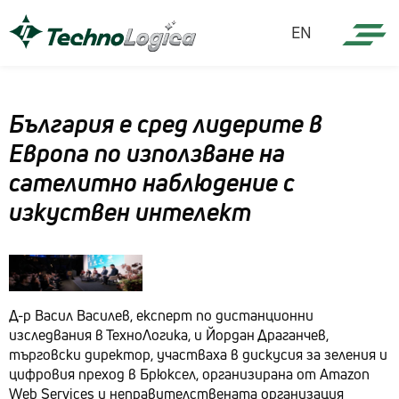
EN
България е сред лидерите в
Европа по използване на
сателитно наблюдение с
изкуствен интелект
Д-р Васил Василев, експерт по дистанционни
изследвания в ТехноЛогика, и Йордан Драганчев,
търговски директор, участваха в дискусия за зеления и
цифровия преход в Брюксел, организирана от Amazon
Web Services и неправителствената организация