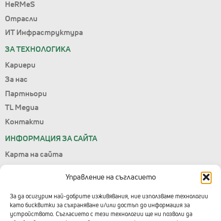
HeRMeS
Отрасли
ИТ Инфраструктура
ЗА ТЕХНОЛОГИКА
Кариери
За нас
Партньори
TL Медиа
Контакти
ИНФОРМАЦИЯ ЗА САЙТА
Карта на сайта
Лични данни
Управление на съгласието
Условия за ползване
Управление на съгласието
За да осигурим най-добрите изживявания, ние използваме технологии
като бисквитки за съхраняване и/или достъп до информация за
Правила за подаване на сигнали
устройството. Съгласието с тези технологии ще ни позволи да