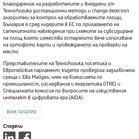
благодарение на разработените и внедрени от
ТехноЛогика дистанционни методи и change detection
алгоритми за контрол на обработваемите площи,
България е сред лидерите в ЕС по прилагането на
сателитното наблюдение при схемите за субсидиране
на площ, което измества остарялото вече използване
на ортофото карти и провеждането на проверки на
място.
Представителите на ТехноЛогика посетиха и
Европейския парламент, където проведоха задълбочена
среща с Ева Майдел, член на Комисията по
промишленост, изследвания и енергетика (ITRE) и
Специалната комисия по въпросите на изкуствения
интелект в цифровата ера (AIDA).
ВИЖ ГАЛЕРИЯ
Сподели