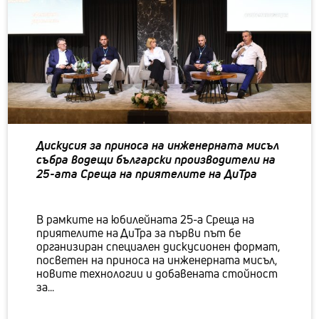
Дискусия за приноса на инженерната мисъл
събра водещи български производители на
25-aта Среща на приятелите на ДиТра
В рамките на юбилейната 25-а Среща на
приятелите на ДиТра за първи път бе
организиран специален дискусионен формат,
посветен на приноса на инженерната мисъл,
новите технологии и добавената стойност
за...