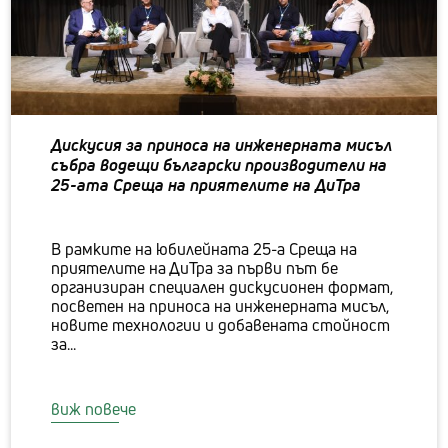
Дискусия за приноса на инженерната мисъл
събра водещи български производители на
25-aта Среща на приятелите на ДиТра
В рамките на юбилейната 25-а Среща на
приятелите на ДиТра за първи път бе
организиран специален дискусионен формат,
посветен на приноса на инженерната мисъл,
новите технологии и добавената стойност
за...
виж повече