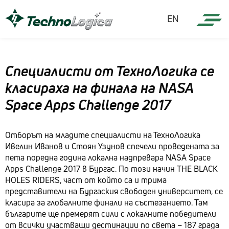
EN
Специалисти от ТехноЛогика се
класираха на финала на NASA
Space Apps Challenge 2017
Отборът на младите специалисти на ТехноЛогика
Ивелин Иванов и Стоян Узунов спечели проведената за
пета поредна година локална надпревара NASA Space
Apps Challenge 2017 в Бургас. По този начин THE BLACK
HOLES RIDERS, част от който са и трима
представители на Бургаския свободен университет, се
класира за глобалните финали на състезанието. Там
българите ще премерят сили с локалните победители
от всички участващи дестинации по света – 187 града