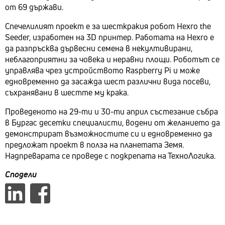
от 69 държави.
Спечелилият проект е за шесткракия робот Hexro the
Seeder, изработен на 3D принтер. Работата на Hexro е
да разпръсква дървесни семена в некултивирани,
неблагоприятни за човека и неравни площи. Роботът се
управлява чрез устройството Raspberry Pi и може
едновременно да засажда шест различни вида посеви,
съхранявани в шестте му крака.
Проведеното на 29-ти и 30-ти април състезание събра
в Бургас десетки специалисти, водени от желанието да
демонстрират възможностите си и едновременно да
предложат проект в полза на планетата Земя.
Надпреварата се проведе с подкрепата на ТехноЛогика.
Сподели