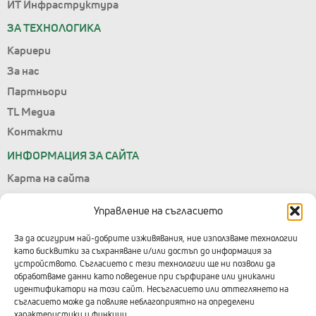
ИТ Инфраструктура
ЗА ТЕХНОЛОГИКА
Кариери
За нас
Партньори
TL Медиа
Контакти
ИНФОРМАЦИЯ ЗА САЙТА
Карта на сайта
Лични данни
Управление на съгласието
Условия за ползване
Управление на съгласието
За да осигурим най-добрите изживявания, ние използваме технологии
като бисквитки за съхраняване и/или достъп до информация за
Правила за подаване на сигнали
устройството. Съгласието с тези технологии ще ни позволи да
обработваме данни като поведение при сърфиране или уникални
КОНТАКТИ С ТЕХНОЛОГИКА
идентификатори на този сайт. Несъгласието или оттеглянето на
съгласието може да повлияе неблагоприятно на определени
Централен офис
характеристики и функции.