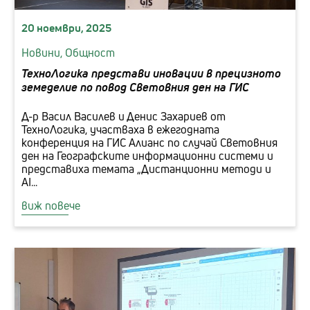
20 ноември, 2025
Новини,
Общност
ТехноЛогика представи иновации в прецизното
земеделие по повод Световния ден на ГИС
Д-р Васил Василев и Денис Захариев от
ТехноЛогика, участваха в ежегодната
конференция на ГИС Алианс по случай Световния
ден на Географските информационни системи и
представиха темата „Дистанционни методи и
AI...
виж повече