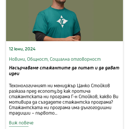
12 юни, 2024
Новини,
Общност,
Социална отговорност
Насърчаваме стажантите да питат и да дават
идеи
Техонологичният ни мениджър Цанко Стойков
разказа пред economy.bg как протича
стажантската ни програма Г-н Стойков, какво Ви
мотивира да създадете стажантска програма?
Стажантската ни програма има дългогодишни
традиции – първото...
виж повече