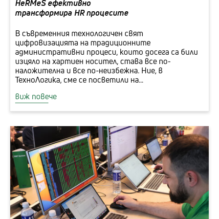
HeRMeS ефективно
трансформира HR процесите
В съвременния технологичен свят
цифровизацията на традиционните
административни процеси, които досега са били
изцяло на хартиен носител, става все по-
наложителна и все по-неизбежна. Ние, в
ТехноЛогика, сме се посветили на...
виж повече