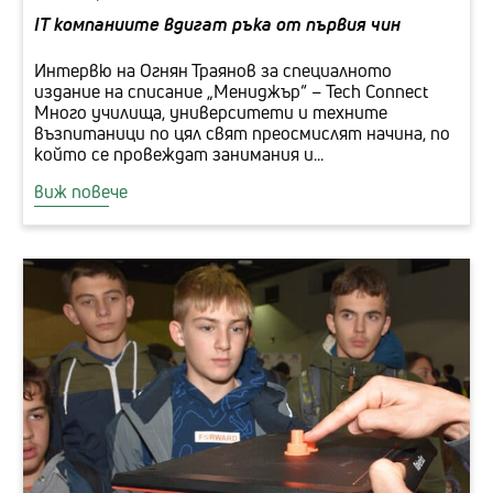
IT компаниите вдигат ръка от първия чин
Интервю на Огнян Траянов за специалното
издание на списание „Мениджър“ – Tech Connect
Много училища, университети и техните
възпитаници по цял свят преосмислят начина, по
който се провеждат занимания и...
виж повече