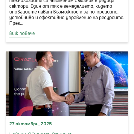
технологиите са незаменим съюзник в редица
сектори. Един от тях е земеделието, където
иновациите дават възможност за по-прецизно,
устойчиво и ефективно управление на ресурсите.
През...
виж повече
27 октомври, 2025