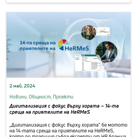
2 май, 2024
Новини,
Общност,
Проекти
Дигитализация с фокус върху хората – 14-та
среща на приятелите на HeRMeS
„Дигитализация с фокус върху хората“ бе мотото
на 14-тата среща на приятелите на HeRMeS,
която по традиция събра експерти от HR бранша,