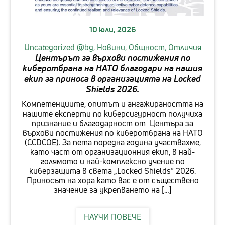
10 юли, 2026
Uncategorized @bg,
Новини,
Общност,
Отличия
Центърът за върхови постижения по
киберотбрана на НАТО благодари на нашия
екип за приноса в организацията на Locked
Shields 2026.
Компетенциите, опитът и ангажираността на
нашите експерти по киберсигурност получиха
признание и благодарност от Центъра за
върхови постижения по киберотбрана на НАТО
(CCDCOE). За пета поредна година участвахме,
като част от организационния екип, в най-
голямото и най-комплексно учение по
киберзащита в света „Locked Shields“ 2026.
Приносът на хора като вас е от съществено
значение за укрепването на […]
НАУЧИ ПОВЕЧЕ