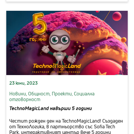
23 юни, 2023
Новини,
Общност,
Проекти,
Социална
отговорност
TechnoMagicLand навърши 5 години
Честит рожден ден на TechnoMagicLand! Създаден
от ТехноЛогика, в партньорство със Sofia Tech
Park, интерактивният център вече 5 години