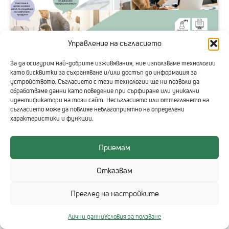
Управление на съгласието
13 май, 2022
За да осигурим най-добрите изживявания, ние използваме технологии
като бисквитки за съхраняване и/или достъп до информация за
Новини,
Общност
устройството. Съгласието с тези технологии ще ни позволи да
обработваме данни като поведение при сърфиране или уникални
ТехноЛогика търси новите си стажанти
идентификатори на този сайт. Несъгласието или оттеглянето на
съгласието може да повлияе неблагоприятно на определени
Около двадесет талантливи младежи ще получат
характеристики и функции.
възможността това лято да се учат от ИТ
професионалисти и да работят по реални
проекти в рамките на стажантската програма на
Приемам
ТехноЛогика. За 26-а година българската...
Отказвам
виж повече
Преглед на настройките
Лични данни
Условия за ползване