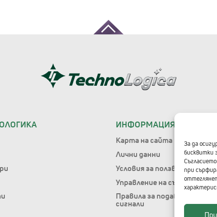
НОЛОГИКА
ИНФОРМАЦИЯ ЗА САЙТА
Карта на сайта
За да осиг
бисквитки 
Лични данни
Съгласието 
ри
Условия за ползване
при сърфир
оттеглянет
Управление на съгласието
характерис
ти
Правила за подаване на
сигнали
Пр