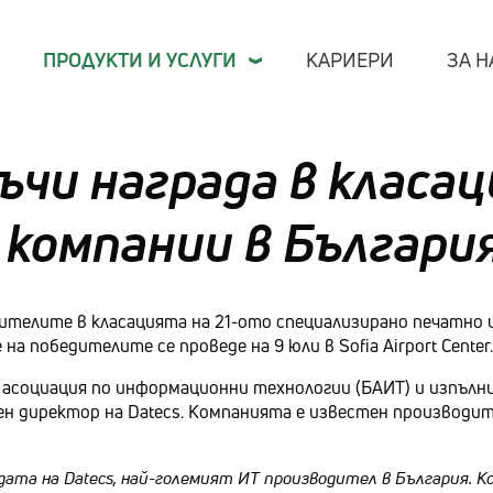
ПРОДУКТИ И УСЛУГИ
КАРИЕРИ
ЗА Н
ъчи награда в класац
компании в Българи
Отр
Фина
Публ
дителите в класацията на 21-ото специализирано печатно и
Теле
на победителите се проведе на 9 юли в Sofia Airport Center.
Про
а асоциация по информационни технологии (БАИТ) и изпълн
Рите
лен директор на Datecs. Компанията е известен производ
TL М
Кари
дата на Datecs, най-големият ИТ производител в България. 