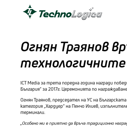
Огнян Траянов вр
технологичните 
ICT Media за трета поредна година награди побе
България“ за 2017г. Церемонията по награждаване 
Огнян Траянов, председател на УС на Българскат
категория „Хардуер“ на Пенчо Илиев, изпълните
терминали.
„Особено ми е приятно да връча традиционно награ