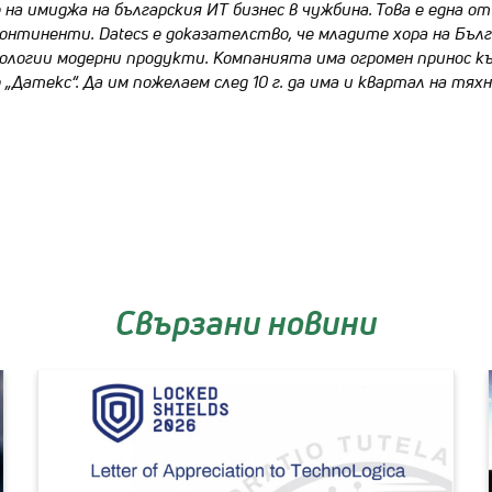
 на имиджа на българския ИТ бизнес в чужбина. Това е една
Своб
континенти. Datecs e доказателство, че младите хора на Бълг
Стаж
нологии модерни продукти. Компанията има огромен принос к
„Датекс“. Да им пожелаем след 10 г. да има и квартал на тяхн
Пар
Кли
Кон
Свързани новини