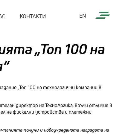
EN
АС
КОНТАКТИ
ията „Топ 100 на
я“
асли
нсов сектор
ичен сектор
здание „Топ 100 на технологични компании в
комуникации и ютилити
мишленост
ителен директор на ТехноЛогика, връчи отличие в
йл компании
ител на фискални устройства и платежни
едиa
ери
Компанията получи и новоучредената наградата на