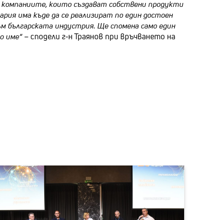
 от компаниите, които създават собствени продукти
одни позиции
ария има къде да се реализират по един достоен
антска програма
ъм българската индустрия. Ще спомена само един
о име“
– сподели г-н Траянов при връчването на
тньори
енти
такти