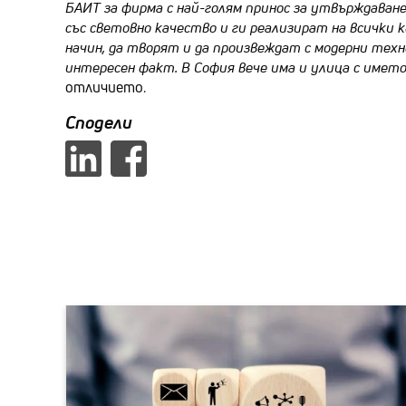
БАИТ за фирма с най-голям принос за утвърждаване
със световно качество и ги реализират на всички 
начин, да творят и да произвеждат с модерни тех
интересен факт. В София вече има и улица с името 
отличието.
Сподели