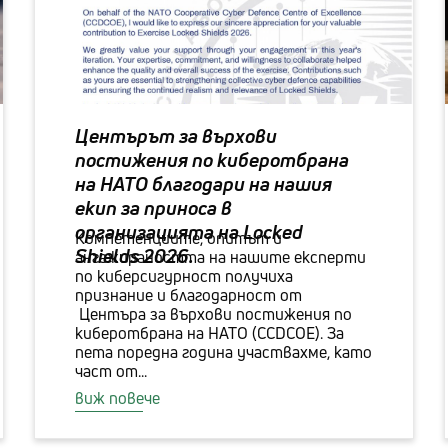
Центърът за върхови
постижения по киберотбрана
на НАТО благодари на нашия
екип за приноса в
организацията на Locked
Компетенциите, опитът и
Shields 2026.
ангажираността на нашите експерти
по киберсигурност получиха
признание и благодарност от
Центъра за върхови постижения по
киберотбрана на НАТО (CCDCOE). За
пета поредна година участвахме, като
част от...
виж повече