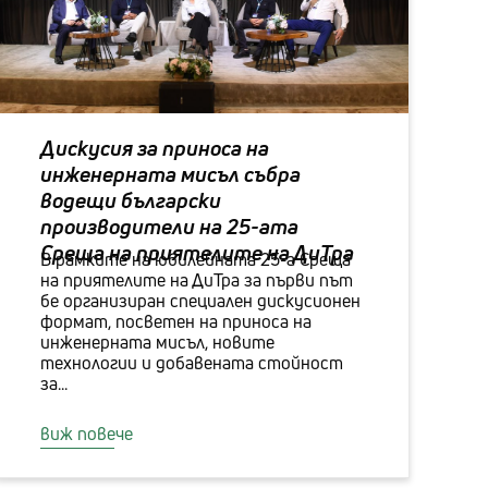
Дискусия за приноса на
инженерната мисъл събра
водещи български
производители на 25-aта
Среща на приятелите на ДиТра
В рамките на юбилейната 25-а Среща
на приятелите на ДиТра за първи път
бе организиран специален дискусионен
формат, посветен на приноса на
инженерната мисъл, новите
технологии и добавената стойност
за...
виж повече