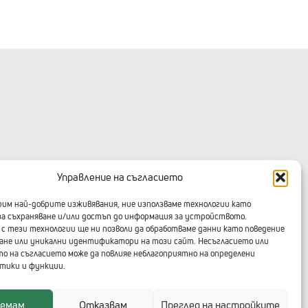
КОНТАКТИ С ТЕХНОЛОГИКА
Управление на съгласието
Централен офис
урим най-добрите изживявания, ние използваме технологии като
+359 2 91 912
за съхраняване и/или достъп до информация за устройството.
с тези технологии ще ни позволи да обработваме данни като поведение
ане или уникални идентификатори на този сайт. Несъгласието или
Център за 3D решения - ДиТра
о на съгласието може да повлияе неблагоприятно на определени
тики и функции.
+359 2 91 912 в. 777
иемам
Отказвам
Преглед на настройките