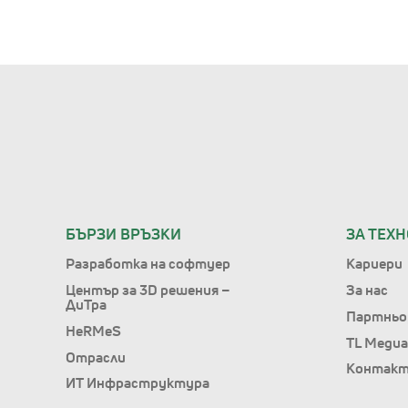
БЪРЗИ ВРЪЗКИ
ЗА ТЕХ
Разработка на софтуер
Кариери
Център за 3D решения –
За нас
ДиТра
Партньо
HeRMeS
TL Медиа
Отрасли
Контак
ИТ Инфраструктура