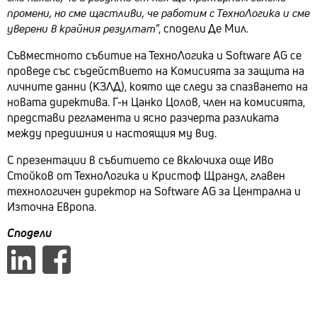
промени, но сме щастливи, че работим с ТехноЛогика и сме
уверени в крайния резултат
“, сподели Де Мил.
Съвместното събитие на ТехноЛогика и Software AG се
проведе със съдействието на Комисията за защита на
личните данни (КЗЛД), която ще следи за спазването на
новата директива. Г-н Цанко Цолов, член на комисията,
представи регламента и ясно разчерта разликата
между предишния и настоящия му вид.
С презентации в събитието се включиха още Иво
Стойков от ТехноЛогика и Кристоф Щрандл, главен
технологичен директор на Software AG за Централна и
Източна Европа.
Сподели