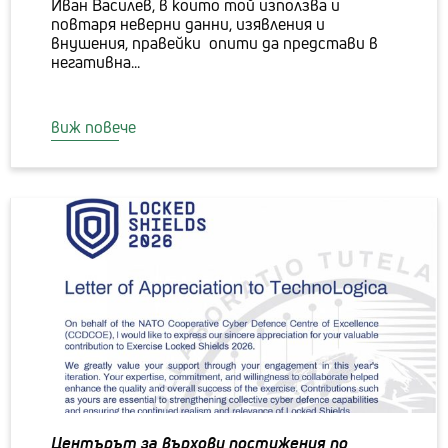
Иван Василев, в които той използва и
повтаря неверни данни, изявления и
внушения, правейки опити да представи в
негативна...
виж повече
Центърът за върхови постижения по