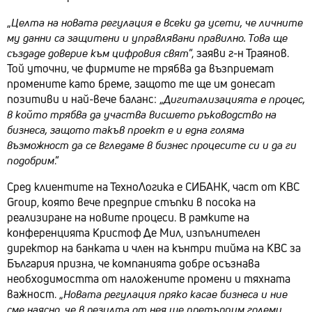
„
Целта на новата регулация е всеки да усети, че личните
му данни са защитени и управлявани правилно. Това ще
създаде доверие към цифровия свят
“, заяви г-н Траянов.
Той уточни, че фирмите не трябва да възприемат
промените като бреме, защото те ще им донесат
позитиви и най-вече баланс: „
Дигитализацията е процес,
в който трябва да участва висшето ръководство на
бизнеса, защото такъв проект е и една голяма
възможност да се вгледаме в бизнес процесите си и да ги
подобрим
.“
Сред клиентите на ТехноЛогика е СИБАНК, част от KBC
Group, която вече предприе стъпки в посока на
реализиране на новите процеси. В рамките на
конференцията Кристоф Де Мил, изпълнителен
директор на банката и член на кънтри тийма на KBC за
България призна, че компанията добре осъзнава
необходимостта от наложените промени и тяхната
важност. „
Новата регулация пряко касае бизнеса и ние
сме наясно, че в резулта от нея ще претърпим големи