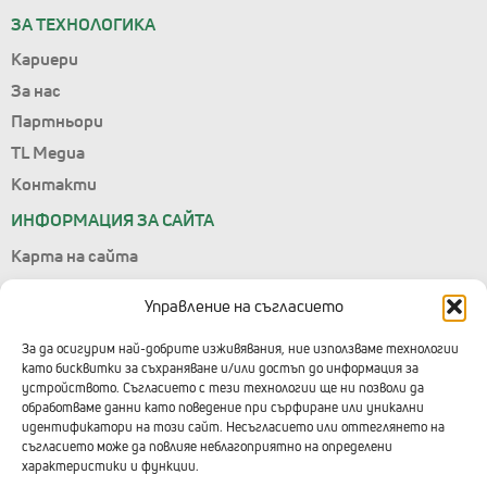
ЗА ТЕХНОЛОГИКА
Кариери
За нас
Партньори
TL Медиа
Контакти
ИНФОРМАЦИЯ ЗА САЙТА
Карта на сайта
Лични данни
Управление на съгласието
Условия за ползване
Управление на съгласието
За да осигурим най-добрите изживявания, ние използваме технологии
като бисквитки за съхраняване и/или достъп до информация за
Правила за подаване на сигнали
устройството. Съгласието с тези технологии ще ни позволи да
обработваме данни като поведение при сърфиране или уникални
КОНТАКТИ С ТЕХНОЛОГИКА
идентификатори на този сайт. Несъгласието или оттеглянето на
съгласието може да повлияе неблагоприятно на определени
Централен офис
характеристики и функции.
+359 2 91 912