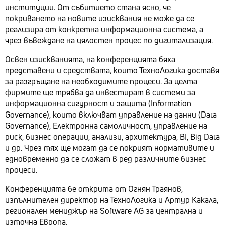
институции. От събитието стана ясно, че
покриването на новите изисквания не може да се
реализира от конкретна информационна система, а
чрез въвеждане на цялостен процес по дигитализация.
Освен изискванията, на конференцията бяха
представени и средствата, които ТехноЛогика доставя
за разгръщане на необходимите процеси. За целта
фирмите ще трябва да инвестират в системи за
информационна сигурност и защита (Information
Governance), които включват управление на данни (Data
Governance), Електронна самоличност, управление на
риск, бизнес операции, анализи, архитектура, BI, Big Data
и др. Чрез тях ще могат да се покрият нормативите и
едновременно да се сложат в ред различните бизнес
процеси.
Конференцията бе открита от Огнян Траянов,
изпълнителен директор на ТехноЛогика и Артур Какала,
регионален мениджър на Software AG за централна и
източна Европа.