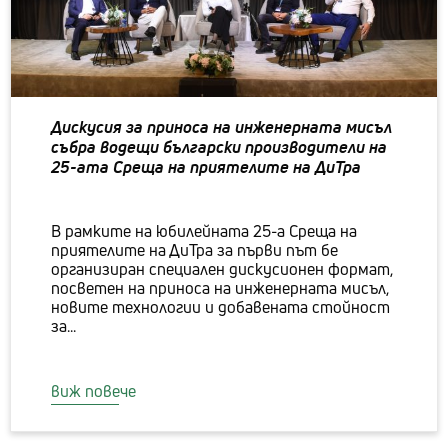
Дискусия за приноса на инженерната мисъл
събра водещи български производители на
25-aта Среща на приятелите на ДиТра
В рамките на юбилейната 25-а Среща на
приятелите на ДиТра за първи път бе
организиран специален дискусионен формат,
посветен на приноса на инженерната мисъл,
новите технологии и добавената стойност
за...
виж повече