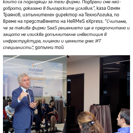
които са подходящи за тези фирми. Подбрали сме най-
доброто, доказано в българските условия.
”, каза Огнян
Траянов, изпълнителен директор на ТехноЛогика, по
време на представянето на HeRMeS eXpress. “
Считаме,
че за такива фирми SaaS решението ще е предпочитано и
защото не изисква допълнителна инвестиция в
инфраструктура, лицензи и ценните днес ИТ
специалисти.“,
допълни той