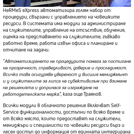
HeRMeS eXpress автоматизира голям набор от
процедури, свързани с управлението на човешките
ресурси. В системата има модули за администриране
на служителите, управление на отсъствия, обучения,
оценка на представянето на служителите, гъвкаво
работно време, работа извън офиса и планиране и
отчитане на задачи.
“
Автоматизирането на процедурите помага за постигане
на прозрачност, справедливост, доверие и проследимост.
Всичко това осигурява увереност у висшия мениджмънт
и у служителите за липса на субективизъм при взимане
на решенията и допринася за изграждане на
работодателската марка
.”, каза още Траянов.
Всички модули в облачното решение включват Self-
Service функционалности, достъпни по всяко време и
от всяко място, които предоставят на служители,
мениджъри и специалисти по човешки ресурси бърз и
лесен достъп до информация от единната интегрирана