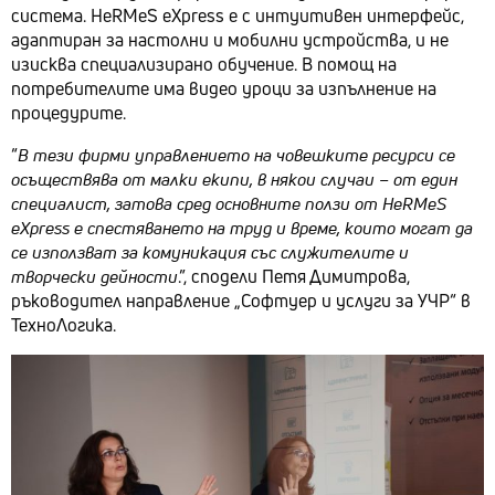
система. HeRMeS eXpress е с интуитивен интерфейс,
адаптиран за настолни и мобилни устройства, и не
изисква специализирано обучение. В помощ на
потребителите има видео уроци за изпълнение на
процедурите.
“
В тези фирми управлението на човешките ресурси се
осъществява от малки екипи, в някои случаи – от един
специалист, затова сред основните ползи от HeRMeS
eXpress е спестяването на труд и време, които могат да
се използват за комуникация със служителите и
творчески дейности
.”, сподели Петя Димитрова,
ръководител направление „Софтуер и услуги за УЧР“ в
ТехноЛогика.