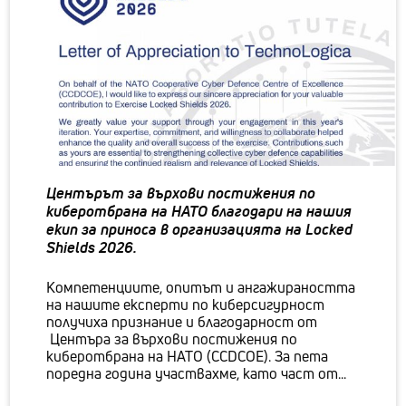
Центърът за върхови постижения по
киберотбрана на НАТО благодари на нашия
екип за приноса в организацията на Locked
Shields 2026.
Компетенциите, опитът и ангажираността
на нашите експерти по киберсигурност
получиха признание и благодарност от
Центъра за върхови постижения по
киберотбрана на НАТО (CCDCOE). За пета
поредна година участвахме, като част от...