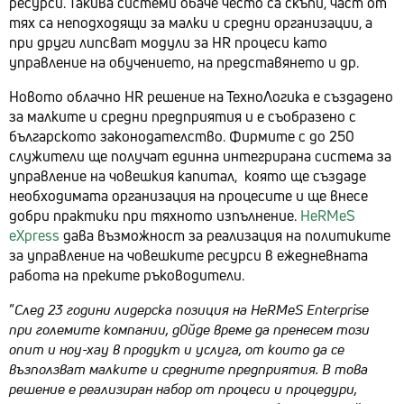
ресурси. Такива системи обаче често са скъпи, част от
тях са неподходящи за малки и средни организации, а
при други липсват модули за HR процеси като
управление на обучението, на представянето и др.
Новото облачно HR решение на ТехноЛогика е създадено
за малките и средни предприятия и е съобразено с
българското законодателство. Фирмите с до 250
служители ще получат единна интегрирана система за
управление на човешкия капитал, която ще създаде
необходимата организация на процесите и ще внесе
добри практики при тяхното изпълнение.
HeRMeS
eXpress
дава възможност за реализация на политиките
за управление на човешките ресурси в ежедневната
работа на преките ръководители.
“
След 23 години лидерска позиция на HeRMeS Enterprise
при големите компании, д0йде време да пренесем този
опит и ноу-хау в продукт и услуга, от които да се
възползват малките и средните предприятия. В това
решение е реализиран набор от процеси и процедури,