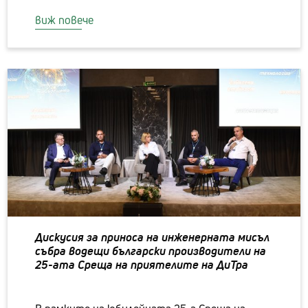
виж повече
Дискусия за приноса на инженерната мисъл
събра водещи български производители на
25-aта Среща на приятелите на ДиТра