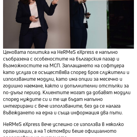
Ценовата политика на HeRMeS eXpress е напълно
съобразена с особеностите на българския пазар и
възможностите на МСП. Заплащането на софтуера
като услуга се осъществява според броя служители и
използваните модули, като има опции за месечно и
годишно наемане, както и допълнителни отстъпки за
по-дълъг период. Клиентите могат да добавят модули
според нуждите си и те ще бъдат напълно
интегрирани с вече използваните, без да се налага
въвеждането на една и съща информация два пъти.
HeRMeS eXpress вече успешно се използва в няколко
организации, а на 1 октомври беше официалното