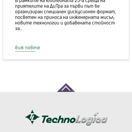
В рамките на юбилейната 25-а Среща на
приятелите на ДиТра за първи път бе
организиран специален дискусионен формат,
посветен на приноса на инженерната мисъл,
новите технологии и добавената стойност
за...
виж повече