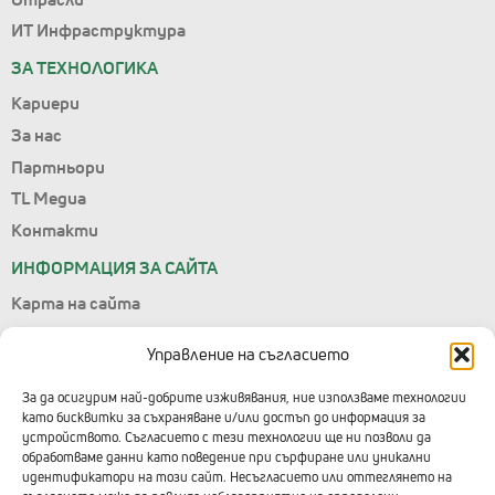
ИТ Инфраструктура
ЗА ТЕХНОЛОГИКА
Кариери
За нас
Партньори
TL Медиа
Контакти
ИНФОРМАЦИЯ ЗА САЙТА
Карта на сайта
Лични данни
Управление на съгласието
Условия за ползване
Управление на съгласието
За да осигурим най-добрите изживявания, ние използваме технологии
като бисквитки за съхраняване и/или достъп до информация за
Правила за подаване на сигнали
устройството. Съгласието с тези технологии ще ни позволи да
обработваме данни като поведение при сърфиране или уникални
КОНТАКТИ С ТЕХНОЛОГИКА
идентификатори на този сайт. Несъгласието или оттеглянето на