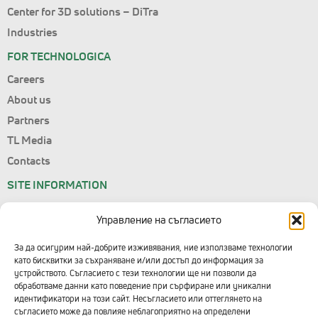
Center for 3D solutions – DiTra
Industries
FOR TECHNOLOGICA
Careers
About us
Partners
TL Media
Contacts
SITE INFORMATION
Site Map
Управление на съгласието
Personal Data
Terms of Use
За да осигурим най-добрите изживявания, ние използваме технологии
като бисквитки за съхраняване и/или достъп до информация за
Consent Management
устройството. Съгласието с тези технологии ще ни позволи да
обработваме данни като поведение при сърфиране или уникални
CONTACTS WITH TECHNOLOGICA
идентификатори на този сайт. Несъгласието или оттеглянето на
съгласието може да повлияе неблагоприятно на определени
Head Office